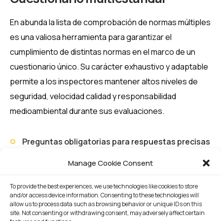
En
abunda
la lista de comprobación de normas múltiples
es una valiosa herramienta para garantizar el
cumplimiento de distintas normas en el marco de un
cuestionario único. Su carácter exhaustivo y adaptable
permite a los inspectores
mantener
altos niveles
de
seguridad, velocidad
calidad
y responsabilidad
medioambiental durante sus
evaluaciones
.
Preguntas obligatorias para respuestas precisas
o respuestas predefinidas para un mejor
Manage Cookie Consent
rendimiento
To provide the best experiences, we use technologies like cookies to store
Respuestas versátiles (selección única,
and/or access device information. Consenting to these technologies will
allow us to process data such as browsing behavior or unique IDs on this
selección múltiple, numéricas, fecha, etc.)
site. Not consenting or withdrawing consent, may adversely affect certain